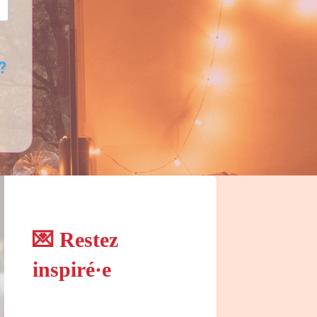
?
💌 Restez
inspiré·e