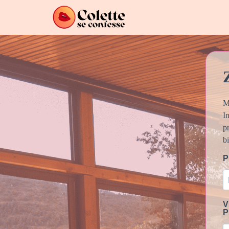
M
In
p
bi
V
P