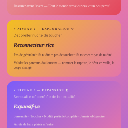
Rassurer avant l'event — 'Tout le monde arrive curieux et un peu perdu'
⋆ NIVEAU 2 — EXPLORATION ✨
Décoreller nudité du toucher
Reconnecteur·rice
Pas de génitalité • Si nudité = pas de toucher • Si toucher = pas de nudité
Valider les parcours douloureux — nommer la rupture, le désir en veille, le
corps changé
⋆ NIVEAU 3 — EXPANSION 🫂
Sensualité décorrélée de la sexualité
Expansif·ve
Sensualité • Toucher • Nudité partielle/complète • Jamais obligatoire
Arrête de faire plaisir à l'autre