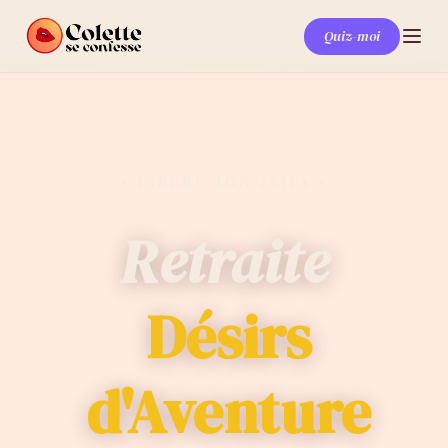
Quiz-moi
⋆ LIBÈRE TON JE(U) ⋆
Retraite
Désirs
d'Aventure