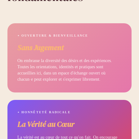
⋆ OUVERTURE & BIENVEILLANCE
Sans Jugement
On embrasse la diversité des désirs et des expériences.
Toutes les orientations, identités et pratiques sont
accueillies ici, dans un espace d'échange ouvert où
chacun·e peut explorer et s'exprimer librement.
⋆ HONNÊTETÉ RADICALE
La Vérité au Cœur
La vérité est au cœur de tout ce qu'on fait. On encourage