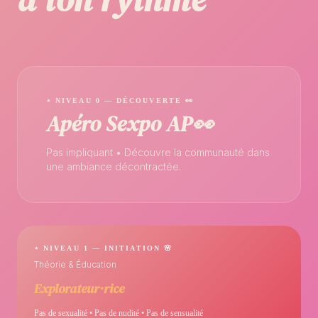
⋆ NIVEAU 0 — DÉCOUVERTE 👀
Apéro Sexpo AP👀
Pas impliquant • Découvre la communauté dans
une ambiance décontractée.
⋆ NIVEAU 1 — INITIATION 🌸
Théorie & Éducation
Explorateur·rice
Pas de sexualité • Pas de nudité • Pas de sensualité