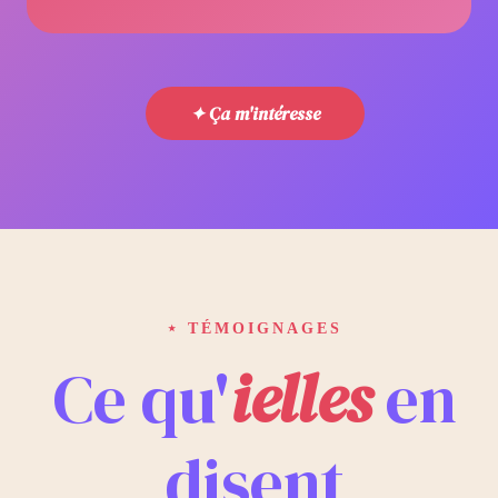
✦ Ça m'intéresse
⋆ TÉMOIGNAGES
Ce qu'
ielles
en
disent