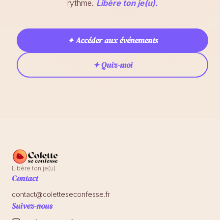
rythme.
Libère ton je(u).
✦ Accéder aux événements
✦ Quiz-moi
Libère ton je(u)
Contact
contact@coletteseconfesse.fr
Suivez-nous