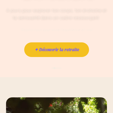
4 jours pour explorer ton corps, ton érotisme et
ta sensualité dans un cadre ressourçant.
Rejoins-nous pour vivre l'expérience en vrai
✦ Découvrir la retraite