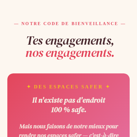
— NOTRE CODE DE BIENVEILLANCE —
Tes engagements,
nos engagements.
✦ DES ESPACES SAFER ✦
Il n'existe pas d'endroit
100 % safe.
Mais nous faisons de notre mieux pour
rendre nos espaces
safer
— c'est-à-dire