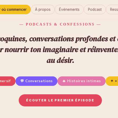
r où commencer
À propos
Événements
Podcast
Ress
— PODCASTS & CONFESSIONS —
coquines, conversations profondes et
r nourrir ton imaginaire et réinvente
au désir.
mersif
💬 Conversations
🔥 Histoires intimes
✦ +
ÉCOUTER LE PREMIER ÉPISODE