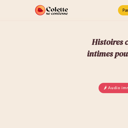
Pa
Histoires 
intimes pou
🌶 Audio im