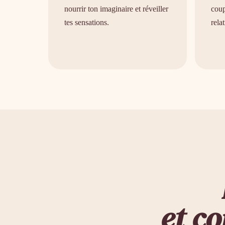
nourrir ton imaginaire et réveiller
coup
tes sensations.
rela
et c