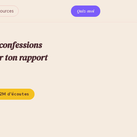
Quiz-moi
ources
 confessions
r ton rapport
2M d'écoutes